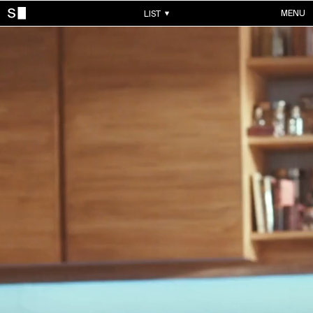
MENU
LIST
WORKS
ALL WORKS
CONTACTS
MUSIC VIDEOS
COMMERCIALS
ABOUT
ACCOUNT